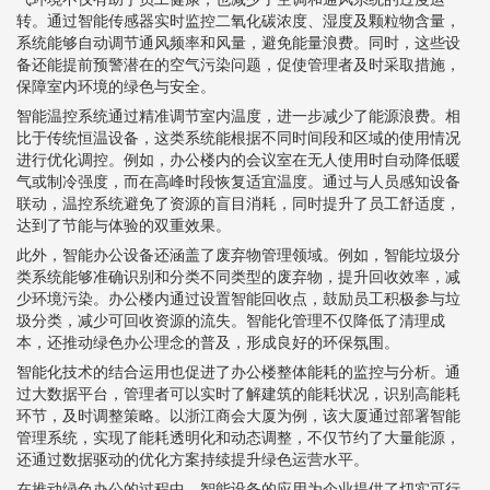
转。通过智能传感器实时监控二氧化碳浓度、湿度及颗粒物含量，
系统能够自动调节通风频率和风量，避免能量浪费。同时，这些设
备还能提前预警潜在的空气污染问题，促使管理者及时采取措施，
保障室内环境的绿色与安全。
智能温控系统通过精准调节室内温度，进一步减少了能源浪费。相
比于传统恒温设备，这类系统能根据不同时间段和区域的使用情况
进行优化调控。例如，办公楼内的会议室在无人使用时自动降低暖
气或制冷强度，而在高峰时段恢复适宜温度。通过与人员感知设备
联动，温控系统避免了资源的盲目消耗，同时提升了员工舒适度，
达到了节能与体验的双重效果。
此外，智能办公设备还涵盖了废弃物管理领域。例如，智能垃圾分
类系统能够准确识别和分类不同类型的废弃物，提升回收效率，减
少环境污染。办公楼内通过设置智能回收点，鼓励员工积极参与垃
圾分类，减少可回收资源的流失。智能化管理不仅降低了清理成
本，还推动绿色办公理念的普及，形成良好的环保氛围。
智能化技术的结合运用也促进了办公楼整体能耗的监控与分析。通
过大数据平台，管理者可以实时了解建筑的能耗状况，识别高能耗
环节，及时调整策略。以浙江商会大厦为例，该大厦通过部署智能
管理系统，实现了能耗透明化和动态调整，不仅节约了大量能源，
还通过数据驱动的优化方案持续提升绿色运营水平。
在推动绿色办公的过程中，智能设备的应用为企业提供了切实可行