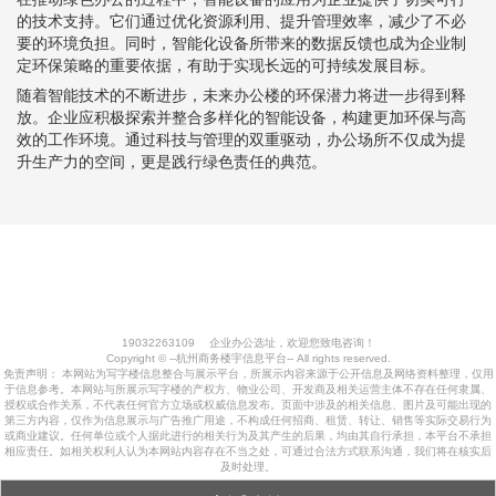
的技术支持。它们通过优化资源利用、提升管理效率，减少了不必
要的环境负担。同时，智能化设备所带来的数据反馈也成为企业制
定环保策略的重要依据，有助于实现长远的可持续发展目标。
随着智能技术的不断进步，未来办公楼的环保潜力将进一步得到释
放。企业应积极探索并整合多样化的智能设备，构建更加环保与高
效的工作环境。通过科技与管理的双重驱动，办公场所不仅成为提
升生产力的空间，更是践行绿色责任的典范。
19032263109
企业办公选址，欢迎您致电咨询！
Copyright © --杭州商务楼宇信息平台-- All rights reserved.
免责声明： 本网站为写字楼信息整合与展示平台，所展示内容来源于公开信息及网络资料整理，仅用
于信息参考。本网站与所展示写字楼的产权方、物业公司、开发商及相关运营主体不存在任何隶属、
授权或合作关系，不代表任何官方立场或权威信息发布。页面中涉及的相关信息、图片及可能出现的
第三方内容，仅作为信息展示与广告推广用途，不构成任何招商、租赁、转让、销售等实际交易行为
或商业建议。任何单位或个人据此进行的相关行为及其产生的后果，均由其自行承担，本平台不承担
相应责任。如相关权利人认为本网站内容存在不当之处，可通过合法方式联系沟通，我们将在核实后
及时处理。